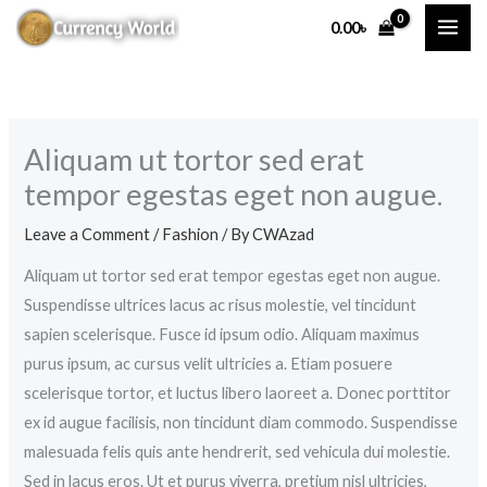
Skip
0.00
৳
to
content
Aliquam ut tortor sed erat
tempor egestas eget non augue.
Leave a Comment
/
Fashion
/ By
CWAzad
Aliquam ut tortor sed erat tempor egestas eget non augue.
Suspendisse ultrices lacus ac risus molestie, vel tincidunt
sapien scelerisque. Fusce id ipsum odio. Aliquam maximus
purus ipsum, ac cursus velit ultricies a. Etiam posuere
scelerisque tortor, et luctus libero laoreet a. Donec porttitor
ex id augue facilisis, non tincidunt diam commodo. Suspendisse
malesuada felis quis ante hendrerit, sed vehicula dui molestie.
Sed in lacus eros. Ut et purus viverra, pretium nisl ultricies,