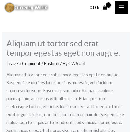
Skip
0.00
৳
to
content
Aliquam ut tortor sed erat
tempor egestas eget non augue.
Leave a Comment
/
Fashion
/ By
CWAzad
Aliquam ut tortor sed erat tempor egestas eget non augue.
Suspendisse ultrices lacus ac risus molestie, vel tincidunt
sapien scelerisque. Fusce id ipsum odio. Aliquam maximus
purus ipsum, ac cursus velit ultricies a. Etiam posuere
scelerisque tortor, et luctus libero laoreet a. Donec porttitor
ex id augue facilisis, non tincidunt diam commodo. Suspendisse
malesuada felis quis ante hendrerit, sed vehicula dui molestie.
Sed in lacus eros. Ut et purus viverra, pretium nisl ultricies,